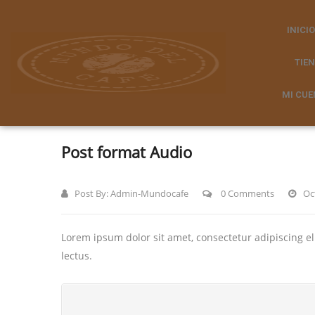
INICIO
TIE
MI CUE
Post format Audio
Post By:
Admin-Mundocafe
0 Comments
Oc
Lorem ipsum dolor sit amet, consectetur adipiscing e
lectus.