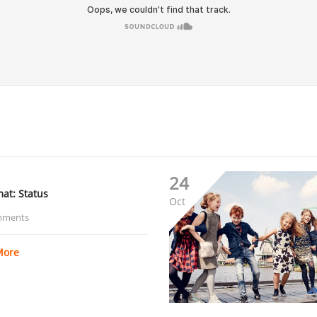
24
mat: Status
Oct
mments
More