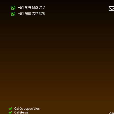
+51 979 650 717
+51 980 727 378
Cafés especiales
Cafeteras