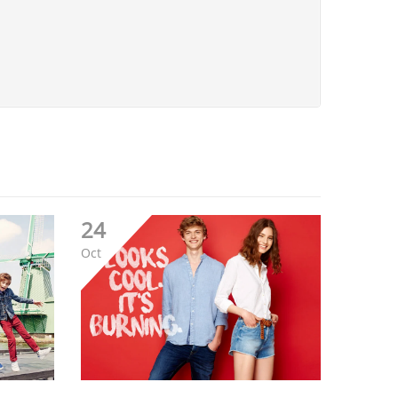
24
Oct