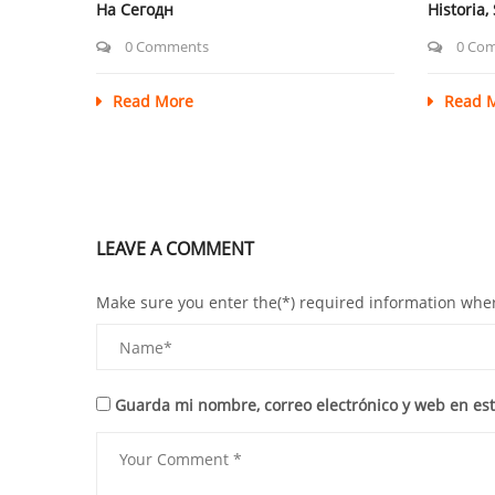
На Сегодн
Historia,
0 Comments
0 Co
Read More
Read 
LEAVE A COMMENT
Make sure you enter the(*) required information whe
Guarda mi nombre, correo electrónico y web en es