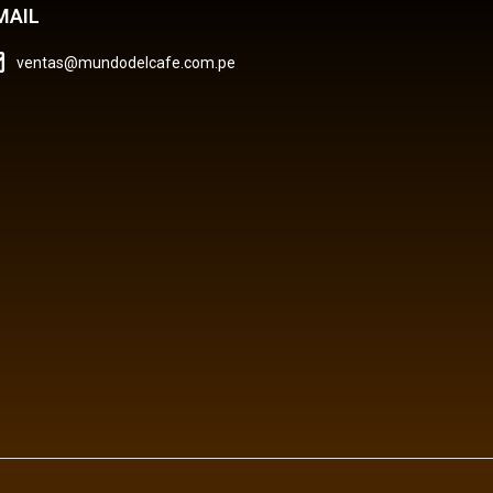
MAIL
ventas@mundodelcafe.com.pe