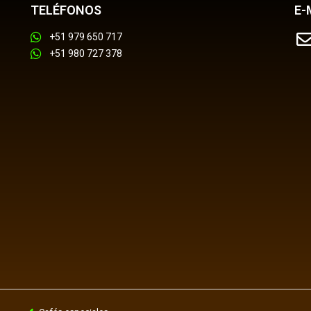
TELÉFONOS
E-
+51 979 650 717
+51 980 727 378