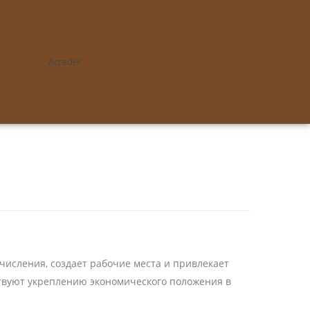
Acceder
числения, создает рабочие места и привлекает
твуют укреплению экономического положения в