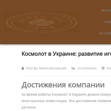
INICIO
TIE
MI CUE
Космолот в Украине: развитие и
Post By:
Admin-Mundocafe
0 Comments
En
Достижения компании
За время работы Космолот в Украине демонстрируе
иностранные инвестиции. Эти достижения позволя
регионе.