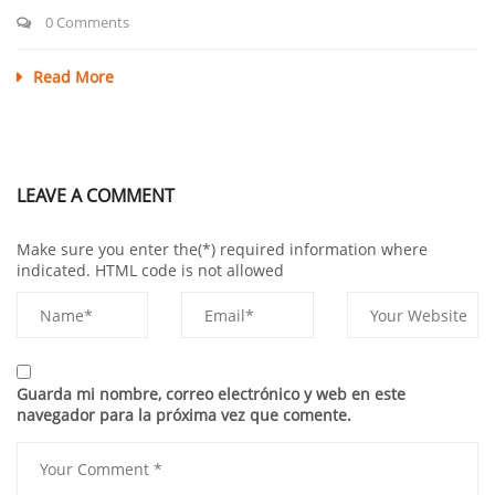
0 Comments
Read More
LEAVE A COMMENT
Make sure you enter the(*) required information where
indicated. HTML code is not allowed
Guarda mi nombre, correo electrónico y web en este
navegador para la próxima vez que comente.