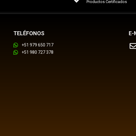
Productos Certificados
TELÉFONOS
E-
+51 979 650 717
+51 980 727 378