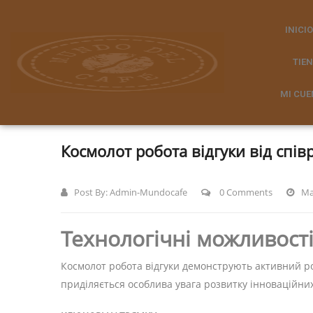
INICIO
TIE
MI CUE
Космолот робота відгуки від спів
Post By:
Admin-Mundocafe
0 Comments
Ma
Технологічні можливост
Космолот робота відгуки демонструють активний ро
приділяється особлива увага розвитку інноваційни