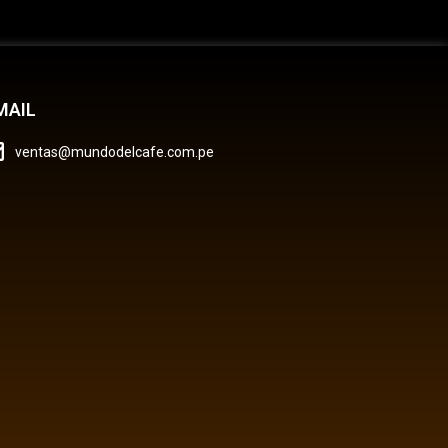
MAIL
ventas@mundodelcafe.com.pe