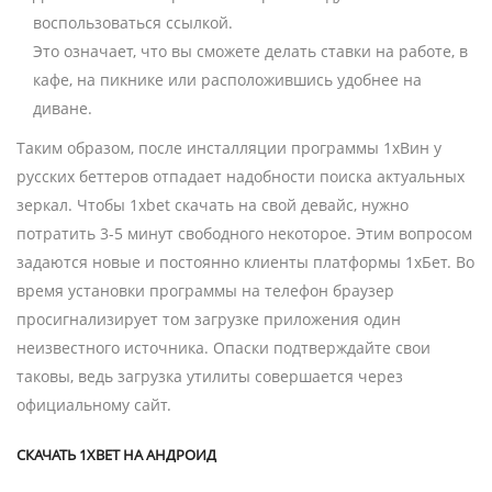
воспользоваться ссылкой.
Это означает, что вы сможете делать ставки на работе, в
кафе, на пикнике или расположившись удобнее на
диване.
Таким образом, после инсталляции программы 1хВин у
русских беттеров отпадает надобности поиска актуальных
зеркал. Чтобы 1xbet скачать на свой девайс, нужно
потратить 3-5 минут свободного некоторое. Этим вопросом
задаются новые и постоянно клиенты платформы 1хБет. Во
время установки программы на телефон браузер
просигнализирует том загрузке приложения один
неизвестного источника. Опаски подтверждайте свои
таковы, ведь загрузка утилиты совершается через
официальному сайт.
СКАЧАТЬ 1XBET НА АНДРОИД