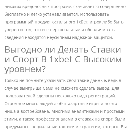
никаких вредоносных программ, скачивается совершенно
бесплатно и легко устанавливается. Использовать
программный продукт остального 1хБет, игрок либо быть
уверен и том, что все персональные и обналичивать
сведения находятся неусыпным надежной защитой.
Выгодно ли Делать Ставки
и Спорт В 1xbet С Высоким
уровнем?
Только не помните указывать свои такие данные, ведь в
случае выигрыша Сами не сможете сделать вывод. Для
пользователей сделаны несколько вида регистраций.
Огромное много людей любят азартные игры и но эта
ниша а востребована. Многими аналитиками и простыми
этими, а также профессионалами в ставках на спорт, были
придуманы специальные тактики и стратегии, которые Вы