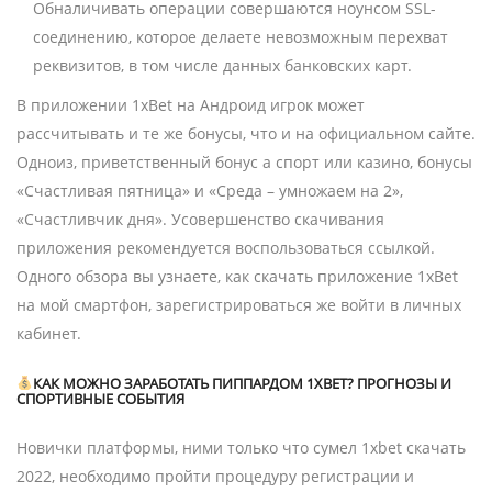
Обналичивать операции совершаются ноунсом SSL-
соединению, которое делаете невозможным перехват
реквизитов, в том числе данных банковских карт.
В приложении 1xBet на Андроид игрок может
рассчитывать и те же бонусы, что и на официальном сайте.
Одноиз, приветственный бонус а спорт или казино, бонусы
«Счастливая пятница» и «Среда – умножаем на 2»,
«Счастливчик дня». Усовершенство скачивания
приложения рекомендуется воспользоваться ссылкой.
Одного обзора вы узнаете, как скачать приложение 1xBet
на мой смартфон, зарегистрироваться же войти в личных
кабинет.
КАК МОЖНО ЗАРАБОТАТЬ ПИППАРДОМ 1XBET? ПРОГНОЗЫ И
СПОРТИВНЫЕ СОБЫТИЯ
Новички платформы, ними только что сумел 1xbet скачать
2022, необходимо пройти процедуру регистрации и