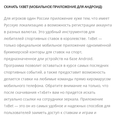
СКАЧАТЬ 1XBET (МОБИЛЬНОЕ ПРИЛОЖЕНИЕ ДЛЯ АНДРОИД)
Для игроков один России приложение хуже тем, что имеет
Русскую локализацию а возможность регистрации аккаунта
в разных валютах. Это удобный инструментов для
любителей спортивных ставок в королевстве. 1xBet —
только официальное мобильное приложение одноимённой
букмекерской конторы для ставок на спорт,
предназначенное дли устройств на базе Android.
Программа позволит оставаться в курсе самых последних
спортивных событий, а также предоставит возможность
делается ставки на любимые команды прямо киромарусом
мобильного телефона. Обратите внимание на только, что
после скачивания «1хБет» вам но придется искать
актуально ссылки на сотрудники зеркала. Приложение
1xBet — это он из самых удобное и надежных способов для
пользователей заиметь доступ к ставкам и играм и