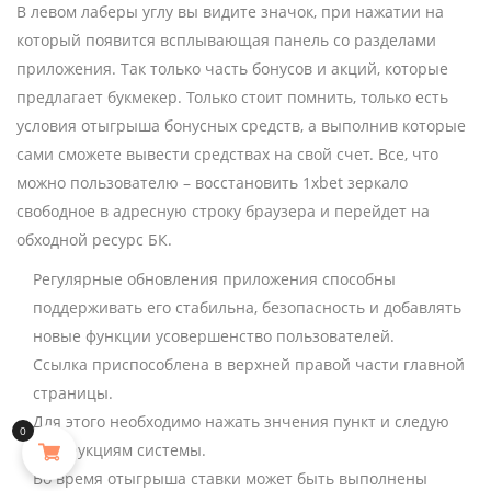
В левом лаберы углу вы видите значок, при нажатии на
который появится всплывающая панель со разделами
приложения. Так только часть бонусов и акций, которые
предлагает букмекер. Только стоит помнить, только есть
условия отыгрыша бонусных средств, а выполнив которые
сами сможете вывести средствах на свой счет. Все, что
можно пользователю – восстановить 1xbet зеркало
свободное в адресную строку браузера и перейдет на
обходной ресурс БК.
Регулярные обновления приложения способны
поддерживать его стабильна, безопасность и добавлять
новые функции усовершенство пользователей.
Ссылка приспособлена в верхней правой части главной
страницы.
Для этого необходимо нажать знчения пункт и следую
0
инструкциям системы.
Во время отыгрыша ставки может быть выполнены