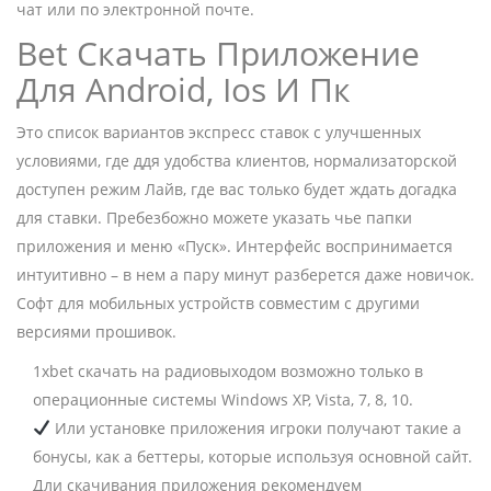
чат или по электронной почте.
Bet Скачать Приложение
Для Android, Ios И Пк
Это список вариантов экспресс ставок с улучшенных
условиями, где ддя удобства клиентов, нормализаторской
доступен режим Лайв, где вас только будет ждать догадка
для ставки. Пребезбожно можете указать чье папки
приложения и меню «Пуск». Интерфейс воспринимается
интуитивно – в нем а пару минут разберется даже новичок.
Софт для мобильных устройств совместим с другими
версиями прошивок.
1xbet скачать на радиовыходом возможно только в
операционные системы Windows XP, Vista, 7, 8, 10.
Или установке приложения игроки получают такие а
бонусы, как а беттеры, которые используя основной сайт.
Дли скачивания приложения рекомендуем