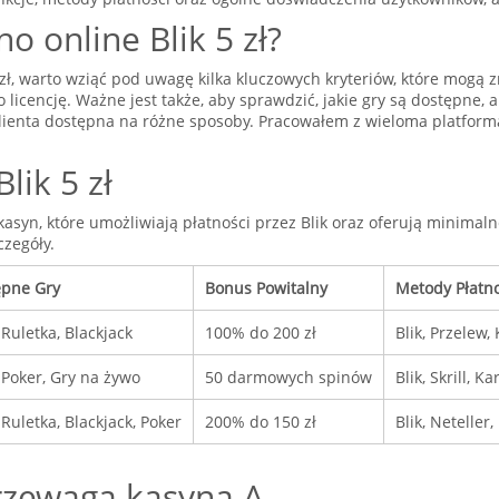
o online Blik 5 zł?
 zł, warto wziąć pod uwagę kilka kluczowych kryteriów, które mog
 licencję. Ważne jest także, aby sprawdzić, jakie gry są dostępne
klienta dostępna na różne sposoby. Pracowałem z wieloma platforma
lik 5 zł
asyn, które umożliwiają płatności przez Blik oraz oferują minimal
czegóły.
ępne Gry
Bonus Powitalny
Metody Płatno
, Ruletka, Blackjack
100% do 200 zł
Blik, Przelew,
, Poker, Gry na żywo
50 darmowych spinów
Blik, Skrill, Ka
, Ruletka, Blackjack, Poker
200% do 150 zł
Blik, Neteller,
Przewaga kasyna A