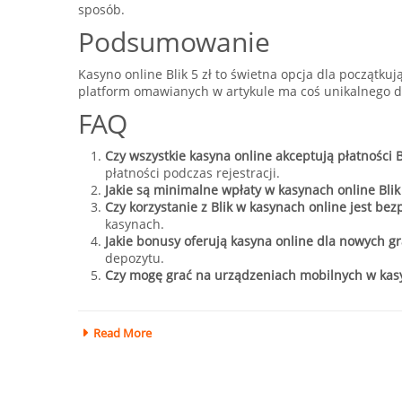
sposób.
Podsumowanie
Kasyno online Blik 5 zł to świetna opcja dla początku
platform omawianych w artykule ma coś unikalnego do
FAQ
Czy wszystkie kasyna online akceptują płatności B
płatności podczas rejestracji.
Jakie są minimalne wpłaty w kasynach online Blik 
Czy korzystanie z Blik w kasynach online jest bez
kasynach.
Jakie bonusy oferują kasyna online dla nowych gr
depozytu.
Czy mogę grać na urządzeniach mobilnych w kasyn
Read More