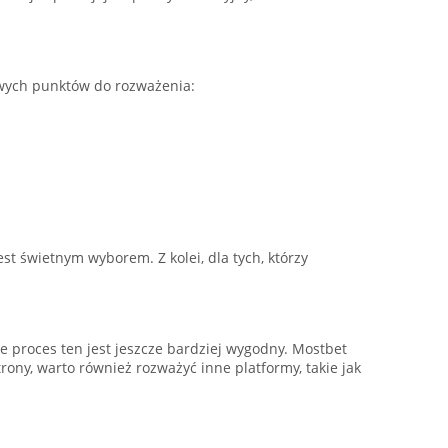
owych punktów do rozważenia:
st świetnym wyborem. Z kolei, dla tych, którzy
e proces ten jest jeszcze bardziej wygodny. Mostbet
ony, warto również rozważyć inne platformy, takie jak