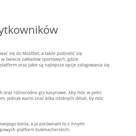
żytkowników
ać się do Mostbet, a także podzielić się
 w świecie zakładów sportowych, gdzie
platform oraz jakie są najlepsze opcje zalogowania się
ch oraz różnorodne gry kasynowe. Aby móc w pełni
, jednak warto znać kilka istotnych detali, by móc
 swojego konta, a ja porównam to z innymi
 typowych platform bukmacherskich: