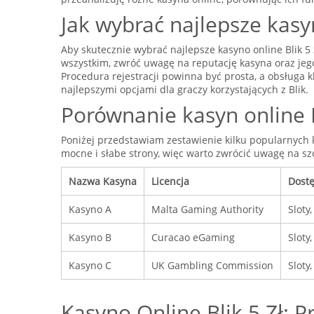
Jak wybrać najlepsze kasyn
Aby skutecznie wybrać najlepsze kasyno online Blik 5
wszystkim, zwróć uwagę na reputację kasyna oraz jego
Procedura rejestracji powinna być prosta, a obsługa 
najlepszymi opcjami dla graczy korzystających z Blik.
Porównanie kasyn online B
Poniżej przedstawiam zestawienie kilku popularnych k
mocne i słabe strony, więc warto zwrócić uwagę na sz
Nazwa Kasyna
Licencja
Dost
Kasyno A
Malta Gaming Authority
Sloty
Kasyno B
Curacao eGaming
Sloty
Kasyno C
UK Gambling Commission
Sloty
Kasyno Online Blik 5 Zł: 