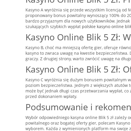
Kasyno A wyróżnia się przede wszystkim licencją od M
proponowany bonus powitalny wynoszący 100% do 200 zł
bardzo przyjaznym dla nowych użytkowników. Jednak w
szukających szybkich wypłat
polskie kasyno online bli
Kasyno Online Blik 5 Zł: W
Kasyno B, choć ma mniejszą ofertę gier, oferuje rów
kasyno to zwraca uwagę na kwestie bezpieczeństwa. Do
graczy. Z drugiej strony, warto zwrócić uwagę na dłu
Kasyno Online Blik 5 Zł: O
Kasyno C wyróżnia się dużym bonusem powitalnym wy
poziom bezpieczeństwa. Jednym z większych atutów te
może być jednak długi czas przetwarzania wypłat, co z
przed dokonaniem wpłaty.
Podsumowanie i rekomen
Wybór odpowiedniego kasyna online Blik 5 zł zależy o
powitalnego oraz bogatej oferty gier, polecam Kasyno
wyborem. Każda z wymienionych platform ma swoje zal