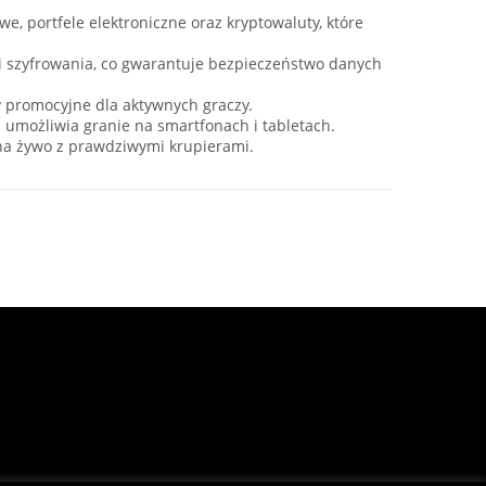
e, portfele elektroniczne oraz kryptowaluty, które
ii szyfrowania, co gwarantuje bezpieczeństwo danych
 promocyjne dla aktywnych graczy.
umożliwia granie na smartfonach i tabletach.
 na żywo z prawdziwymi krupierami.