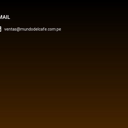
MAIL
ventas@mundodelcafe.com.pe