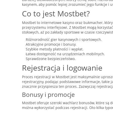
kasynem, aby pomóc lepiej zrozumieć jego funkcje i us
Co to jest Mostbet?
Mostbet to internetowe kasyno oraz bukmacher, który 
przejrzystemu interfejsowi. Z Mostbet mogą korzysta
stołowych, aż po zakłady sportowe w czasie rzeczywis
Różnorodność gier kasynowych i sportowych.
Atrakcyjne promocje i bonusy.
Szybkie metody płatności i wypłat.
Łatwa dostępność na urządzeniach mobilnych.
Sprawdzone bezpieczeństwo.
Rejestracja i logowanie
Proces rejestracji w Mostbet jest maksymalnie uprosz
rejestracyjny, podając podstawowe informacje, takie j
znacznie przyspiesza ten proces. Zazwyczaj rejestracj
Bonusy i promocje
Mostbet oferuje szeroki wachlarz bonusów, które są d
można wykorzystać podczas rejestracji. Oto kilka ty