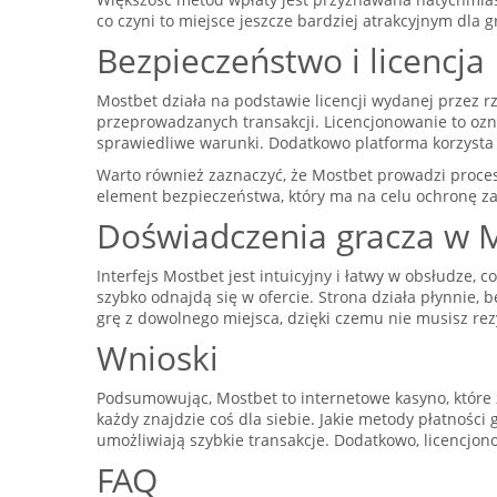
co czyni to miejsce jeszcze bardziej atrakcyjnym dla g
Bezpieczeństwo i licencja
Mostbet działa na podstawie licencji wydanej przez 
przeprowadzanych transakcji. Licencjonowanie to ozn
sprawiedliwe warunki. Dodatkowo platforma korzysta
Warto również zaznaczyć, że Mostbet prowadzi proces
element bezpieczeństwa, który ma na celu ochronę zar
Doświadczenia gracza w 
Interfejs Mostbet jest intuicyjny i łatwy w obsłudze,
szybko odnajdą się w ofercie. Strona działa płynnie
grę z dowolnego miejsca, dzięki czemu nie musisz re
Wnioski
Podsumowując, Mostbet to internetowe kasyno, które z
każdy znajdzie coś dla siebie. Jakie metody płatnośc
umożliwiają szybkie transakcje. Dodatkowo, licencjo
FAQ