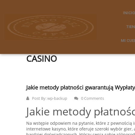
INICIO
TIE
MI CUE
CASINO
Jakie metody płatności gwarantują Wypłaty
Post By:
wp-backup
0 Comments
Jakie metody płatnoś
Na wstępie odpowiem na pytanie, które z pewnością i
internetowe kasyno, które oferuje szeroki wybór gier,
bardziej doświadczonych, którzy cenią sobie różnoro