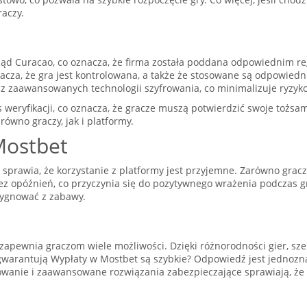
raczy.
rząd Curacao, co oznacza, że firma została poddana odpowiednim r
acza, że gra jest kontrolowana, a także że stosowane są odpowied
 z zaawansowanych technologii szyfrowania, co minimalizuje ryzyk
 weryfikacji, co oznacza, że gracze muszą potwierdzić swoje tożs
ówno graczy, jak i platformy.
Mostbet
 co sprawia, że korzystanie z platformy jest przyjemne. Zarówno gra
, bez opóźnień, co przyczynia się do pozytywnego wrażenia podczas
zygnować z zabawy.
apewnia graczom wiele możliwości. Dzięki różnorodności gier, szer
i gwarantują Wypłaty w Mostbet są szybkie? Odpowiedź jest jednozna
nowanie i zaawansowane rozwiązania zabezpieczające sprawiają, że 