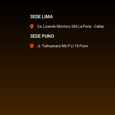
SEDE LIMA
Ca. Lizando Montero 266 La Perla - Callao
SEDE PUNO
Jr. Tiahuanaco Mz P Lt 16 Puno