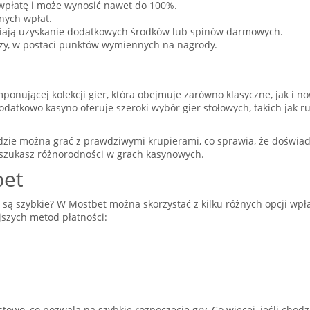
wpłatę i może wynosić nawet do 100%.
jnych wpłat.
wiają uzyskanie dodatkowych środków lub spinów darmowych.
czy, w postaci punktów wymiennych na nagrody.
ującej kolekcji gier, która obejmuje zarówno klasyczne, jak i no
odatkowo kasyno oferuje szeroki wybór gier stołowych, takich jak ru
zie można grać z prawdziwymi krupierami, co sprawia, że doświadcz
li szukasz różnorodności w grach kasynowych.
bet
są szybkie? W Mostbet można skorzystać z kilku różnych opcji wpła
jszych metod płatności:
o, co pozwala na szybkie rozpoczęcie gry. Co więcej, jeśli chodzi 