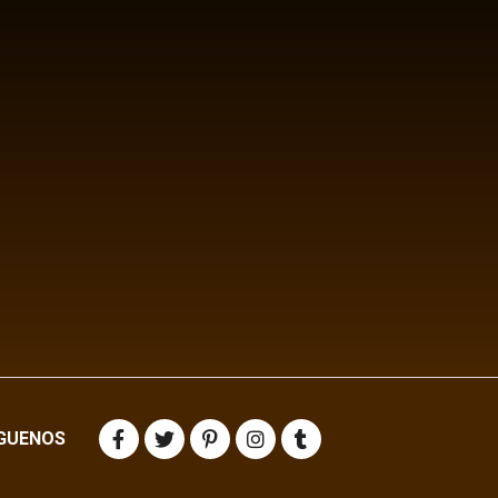
IGUENOS