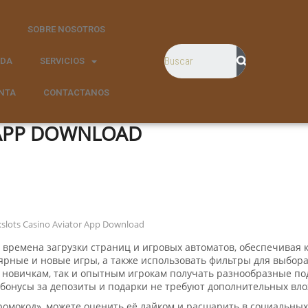
SOBRE NOSOTROS
NDA
SERVICIOS
NTA
CONTACTANOS
 APP DOWNLOAD
xslots Casino Aviator App Download
 времена загрузки страниц и игровых автоматов, обеспечивая
лярные и новые игры, а также использовать фильтры для выбор
к новичкам, так и опытным игрокам получать разнообразные под
 бонусы за депозиты и подарки не требуют дополнительных вл
ромокод», можете оценить её лайком и расшарить в социальных 