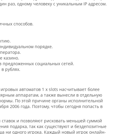
н раз, одному человеку с уникальным IP адресом.
ичных способов.
ытию.
 индивидуальном порядке.
оператора.
е казино.
из предложенных социальных сетей.
 в рублях.
игровых автоматов 1 x slots насчитывает более
лярным аппаратам, а также вынесли в отдельную
тформы. По этой причине органы исполнительной
ря 2006 года. Поэтому, чтобы сегодня попасть в
 ставок и позволяют рисковать меньшей суммой
ния подарка, так как существуют и бездепозитные
а ни одного игрока. Каждый новый игрок онлайн-