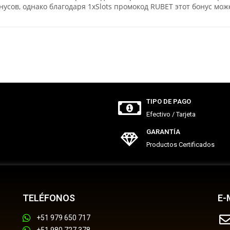
усов, однако благодаря 1xSlots промокод RUBET этот бонус мож
TIPO DE PAGO
Efectivo / Tarjeta
GARANTÍA
Productos Certificados
TELÉFONOS
E-
+51 979 650 717