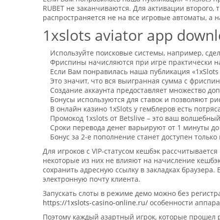
RUBET не заканчиваются. Для активации второго, т
распространяется не на все игровые автоматы, а н
1xslots aviator app down
Используйте поисковые системы, например, сде
Фриспины начисляются при игре практически на
Если Вам понравилась наша публикация «1xSlots
Это значит, что вся выигранная сумма с фриспин
Создание аккаунта предоставляет множество до
Бонусы используются для ставок и позволяют р
В онлайн казино 1xSlots у гемблеров есть потр
Промокод 1xslots от Betslive – это ваш волшебны
Сроки перевода денег варьируют от 1 минуты до
Бонус за 2-е пополнение станет доступен только 
Для игроков с VIP-статусом кешбэк рассчитывается
некоторые из них не влияют на начисление кешбэк
сохранить адресную ссылку в закладках браузера. 
электронную почту клиента.
Запускать слоты в режиме демо можно без регист
https://1xslots-casino-online.ru/
особенности аппарат
Поэтому каждый азартный игрок, которые прошел р