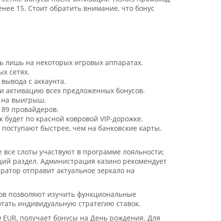
енее 15. Стоит обратить внимание, что бонус
ь лишь на некоторых игровых аппаратах.
х сетях.
вывода с аккаунта.
 и активацию всех предложенных бонусов.
 на выигрыш.
 89 провайдеров.
к будет по красной ковровой VIP-дорожке.
 поступают быстрее, чем на банковские карты.
е все слоты участвуют в программе лояльности;
ющий раздел. Администрация казино рекомендует
ератор отправит актуальное зеркало на
ров позволяют изучить функциональные
отать индивидуальную стратегию ставок.
 EUR, получает бонусы на День рождения. Для