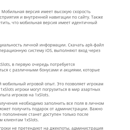
. Мобильная версия имеет высокую скорость
осприятия и внутренней навигации по сайту. Также
метить, что мобильная версия имеет идентичный
нциальность личной информации. Скачать apk-файл
перационную систему iOS, выполняют вход через
Slots, в первую очередь потребуется
ться с различными бонусами и акциями, которые
й мобильный игровой опыт. Это позволяет игрокам
xSlots игроки могут погрузиться в мир азартных
ыта игроков на 1xSlots.
получения необходимо заполнить все поля в личном
сможет получить подарок от администрации. Важно
-е пополнение станет доступен только после
 клиентам 1xSlots.
игроки не претендуют на джекпоты, администрация