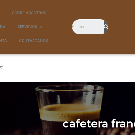
SOBRE NOSOTROS
NDA
SERVICIOS
NTA
CONTACTANOS
A”
cafetera fra