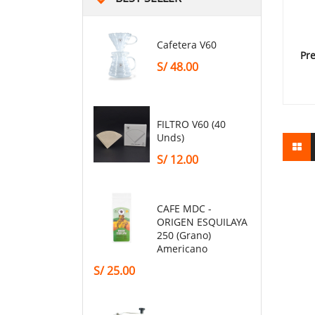
Cafetera V60
Pr
S/
48.00
FILTRO V60 (40
Unds)
S/
12.00
CAFE MDC -
ORIGEN ESQUILAYA
250 (grano)
Americano
S/
25.00