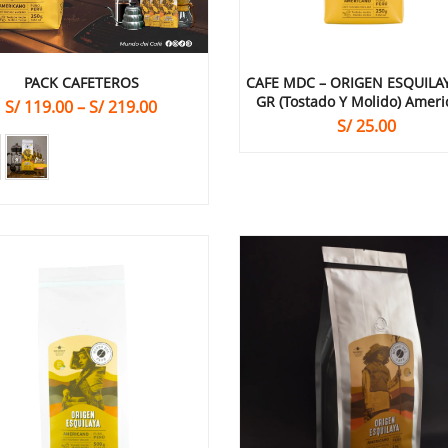
PACK CAFETEROS
CAFE MDC – ORIGEN ESQUILA
GR (Tostado Y Molido) Amer
S/
119.00
–
S/
219.00
S/
25.00