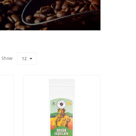
Show
12