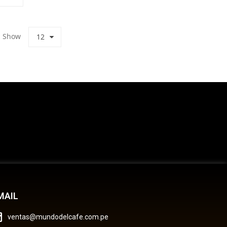
Show
12
MAIL
ventas@mundodelcafe.com.pe