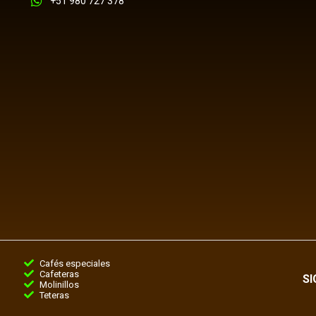
+51 980 727 378
Cafés especiales
Cafeteras
S
Molinillos
Teteras