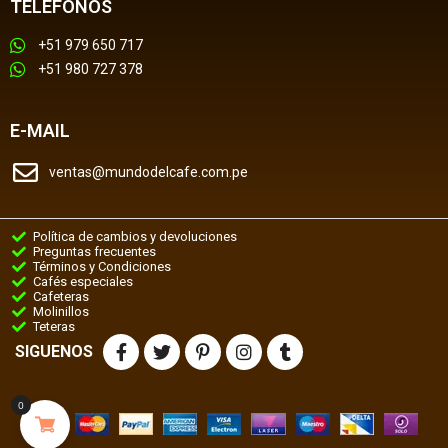
TELÉFONOS
+51 979 650 717
+51 980 727 378
E-MAIL
ventas@mundodelcafe.com.pe
Política de cambios y devoluciones
Preguntas frecuentes
Términos y Condiciones
Cafés especiales
Cafeteras
Molinillos
Teteras
SIGUENOS
0