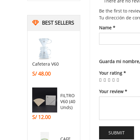
There are no revi
Be the first to rev
Tu dirección de cor
BEST SELLERS
Name
*
Guarda mi nombre, 
Cafetera V60
Your rating
*
S/
48.00
Your review
*
FILTRO
V60 (40
Unds)
S/
12.00
CAFE