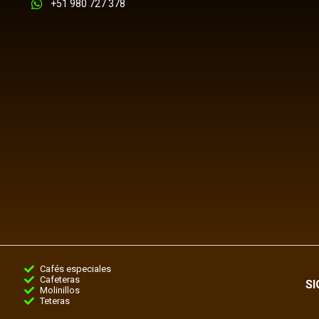
+51 980 727 378
Cafés especiales
Cafeteras
S
Molinillos
Teteras