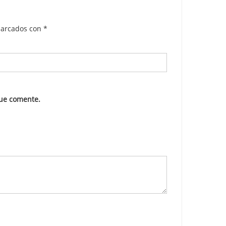
marcados con
*
que comente.