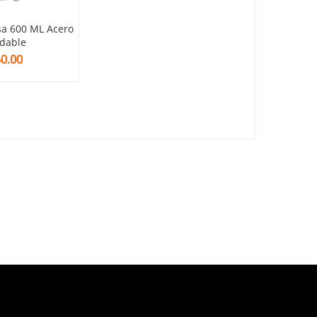
sa 600 ML Acero
idable
0.00