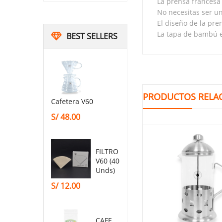
La prensa francesa 
No necesitas ser u
El diseño de la pren
La tapa de bambú e
BEST SELLERS
PRODUCTOS RELA
Cafetera V60
S/
48.00
FILTRO
V60 (40
Unds)
S/
12.00
CAFE