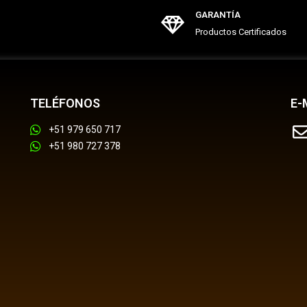
GARANTÍA
Productos Certificados
TELÉFONOS
E-
+51 979 650 717
+51 980 727 378