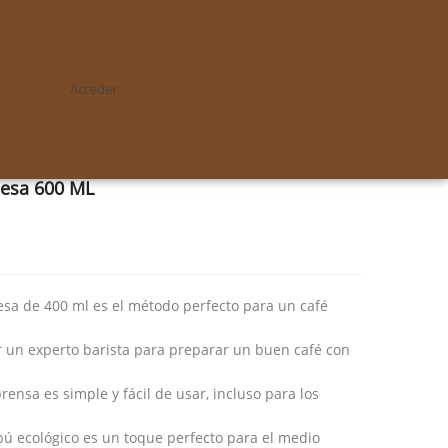
Acceder
cesa 600 ML
esa de 400 ml es el método perfecto para un café
r un experto barista para preparar un buen café con
prensa es simple y fácil de usar, incluso para los
ú ecológico es un toque perfecto para el medio