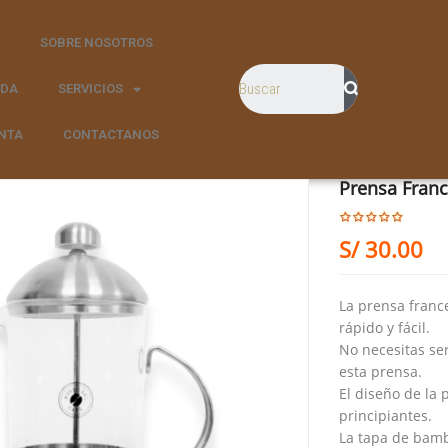
SOBRE NOSOTROS
NDA
SERVICIOS
NTA
CONTACTANOS
Prensa Fran
S/
30.00
La prensa franc
rápido y fácil.
No necesitas se
esta prensa.
El diseño de la 
principiantes.
La tapa de bamb