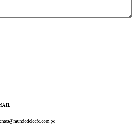
MAIL
entas@mundodelcafe.com.pe