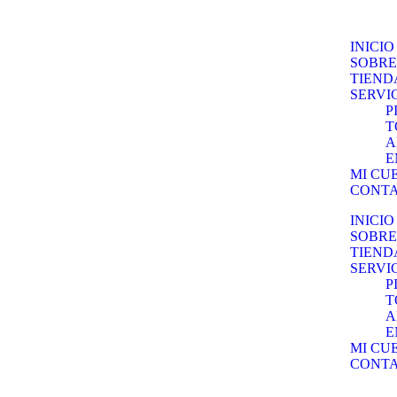
INICIO
SOBRE
TIEND
SERVI
P
T
A
E
MI CU
CONT
INICIO
SOBRE
TIEND
SERVI
P
T
A
E
MI CU
CONT